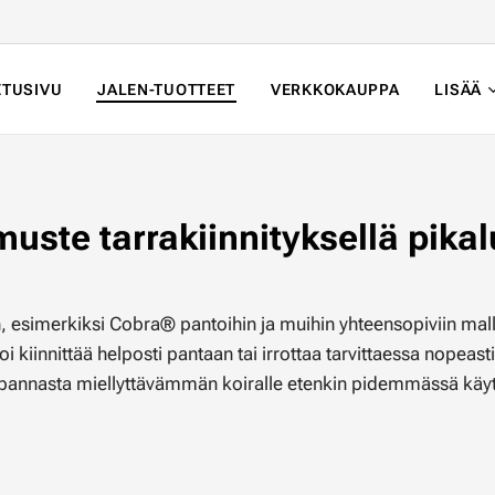
ETUSIVU
JALEN-TUOTTEET
VERKKOKAUPPA
LISÄÄ
muste tarrakiinnityksellä pika
, esimerkiksi Cobra® pantoihin ja muihin yhteensopiviin mall
 kiinnittää helposti pantaan tai irrottaa tarvittaessa nopeasti
ee pannasta miellyttävämmän koiralle etenkin pidemmässä käy