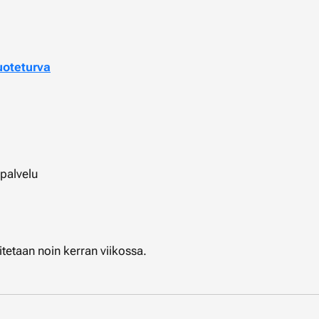
uoteturva
spalvelu
titetaan noin kerran viikossa.