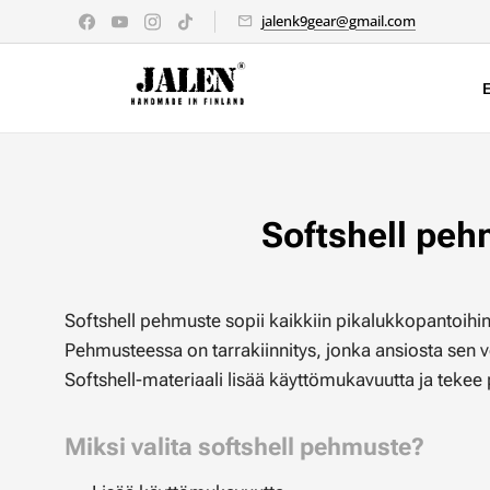
jalenk9gear@gmail.com
Softshell peh
Softshell pehmuste sopii kaikkiin pikalukkopantoihin
Pehmusteessa on tarrakiinnitys, jonka ansiosta sen voi
Softshell-materiaali lisää käyttömukavuutta ja tek
Miksi valita softshell pehmuste?