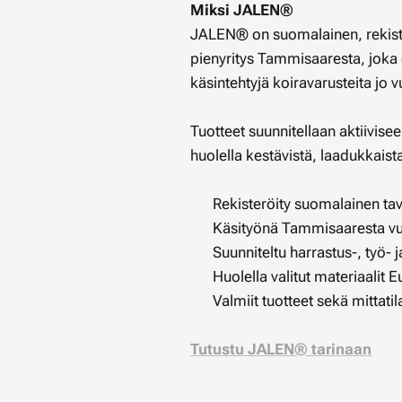
Miksi JALEN®
JALEN® on suomalainen, rekiste
pienyritys Tammisaaresta, joka 
käsintehtyjä koiravarusteita jo
Tuotteet suunnitellaan aktiivise
huolella kestävistä, laadukkaist
✔ Rekisteröity suomalainen ta
✔ Käsityönä Tammisaaresta v
✔ Suunniteltu harrastus-, työ- j
✔ Huolella valitut materiaalit 
✔ Valmiit tuotteet sekä mittati
Tutustu JALEN® tarinaan