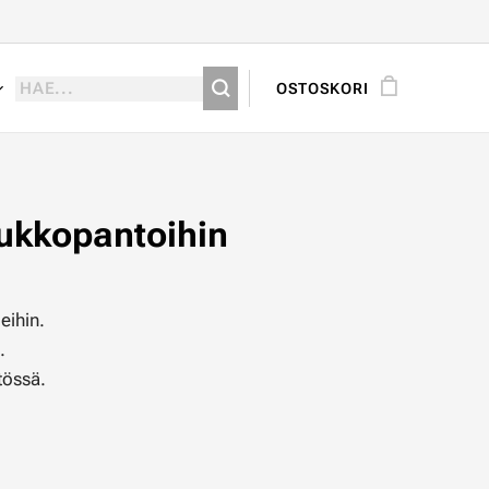
OSTOSKORI
lukkopantoihin
eihin.
.
tössä.