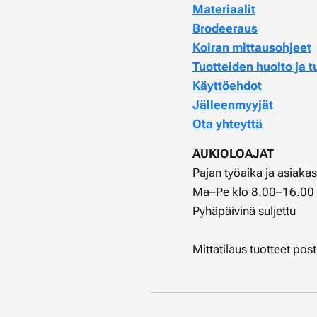
Materiaalit
Brodeeraus
Koiran mittausohjeet
Tuotteiden huolto ja t
Käyttöehdot
Jälleenmyyjät
Ota yhteyttä
AUKIOLOAJAT
Pajan työaika ja asiaka
Ma–Pe klo 8.00–16.00
Pyhäpäivinä suljettu
Mittatilaus tuotteet pos