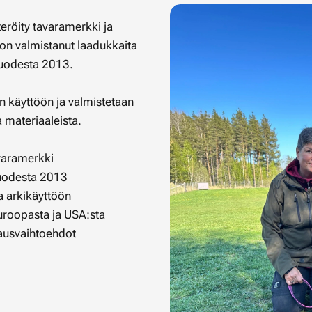
röity tavaramerkki ja
on valmistanut laadukkaita
 vuodesta 2013.
en käyttöön ja valmistetaan
a materiaaleista.
varamerkki
uodesta 2013
a arkikäyttöön
Euroopasta ja USA:sta
lausvaihtoehdot