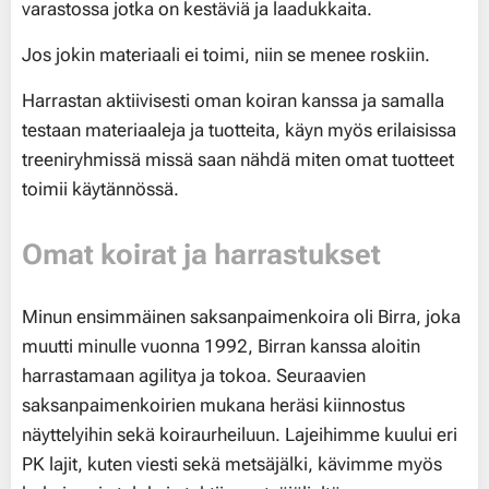
varastossa jotka on kestäviä ja laadukkaita.
Jos jokin materiaali ei toimi, niin se menee roskiin.
Harrastan aktiivisesti oman koiran kanssa ja samalla
testaan materiaaleja ja tuotteita, käyn myös erilaisissa
treeniryhmissä missä saan nähdä miten omat tuotteet
toimii käytännössä.
Omat koirat ja harrastukset
Minun ensimmäinen saksanpaimenkoira oli Birra, joka
muutti minulle vuonna 1992, Birran kanssa aloitin
harrastamaan agilitya ja tokoa. Seuraavien
saksanpaimenkoirien mukana heräsi kiinnostus
näyttelyihin sekä koiraurheiluun. Lajeihimme kuului eri
PK lajit, kuten viesti sekä metsäjälki, kävimme myös