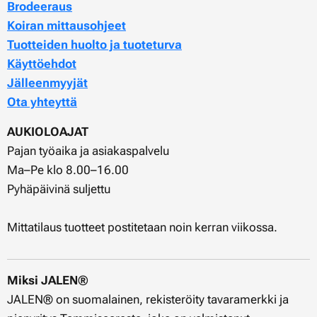
Brodeeraus
Koiran mittausohjeet
Tuotteiden huolto ja tuoteturva
Käyttöehdot
Jälleenmyyjät
Ota yhteyttä
AUKIOLOAJAT
Pajan työaika ja asiakaspalvelu
Ma–Pe klo 8.00–16.00
Pyhäpäivinä suljettu
Mittatilaus tuotteet postitetaan noin kerran viikossa.
Miksi JALEN®
JALEN® on suomalainen, rekisteröity tavaramerkki ja