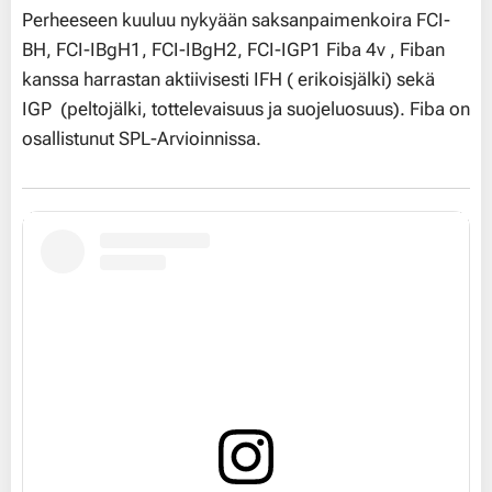
Perheeseen kuuluu nykyään saksanpaimenkoira FCI-
BH, FCI-IBgH1, FCI-IBgH2, FCI-IGP1 Fiba 4v , Fiban
kanssa harrastan aktiivisesti IFH ( erikoisjälki) sekä
IGP (peltojälki, tottelevaisuus ja suojeluosuus). Fiba on
osallistunut SPL-Arvioinnissa.