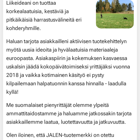
Liikeideani on tuottaa
korkealaatuisia, kestäviä ja
pitkäikäisiä harrastusvälineitä eri
kohderyhmille.
Haluan tarjota asiakkailleni aktiivisen tuotekehittelyn
myötä uusia ideoita ja hyvälaatuisia materiaaleja
euroopasta. Asiakaspiirin ja kokemuksen kasvaessa
uskalsin jäädä kokopäivätoimiseksi yrittäjäksi vuonna
2018 ja vaikka kotimainen käsityö ei pysty
kilpailemaan halpatuonnin kanssa hinnalla - laadulla
kyllä!
Me suomalaiset pienyrittäjät olemme ylpeitä
ammattitaidostamme ja haluamme jatkossakin tarjota
asiakkaillemme laatua, luotettavuutta ja jatkuvuutta.
Olen iloinen, että JALEN-tuotemerkki on otettu