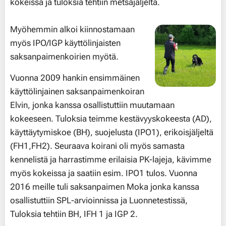
kokeissa ja tuloksia tehtiin metsäjäljeltä.
Myöhemmin alkoi kiinnostamaan
myös IPO/IGP käyttölinjaisten
saksanpaimenkoirien myötä.
Vuonna 2009 hankin ensimmäinen
käyttölinjainen saksanpaimenkoiran
Elvin, jonka kanssa osallistuttiin muutamaan
kokeeseen. Tuloksia teimme kestävyyskokeesta (AD),
käyttäytymiskoe (BH), suojelusta (IPO1), erikoisjäljeltä
(FH1,FH2). Seuraava koirani oli myös samasta
kennelistä ja harrastimme erilaisia PK-lajeja, kävimme
myös kokeissa ja saatiin esim. IPO1 tulos. Vuonna
2016 meille tuli saksanpaimen Moka jonka kanssa
osallistuttiin SPL-arvioinnissa ja Luonnetestissä,
Tuloksia tehtiin BH, IFH 1 ja IGP 2.