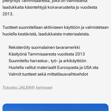
pienyritys Tammisaaresta, joka on valmistanut
laadukkaita käsintehtyjä koiravarusteita jo vuodesta
2013.
Tuotteet suunnitellaan aktiiviseen käyttöön ja valmistetaan
huolella kestävistä, laadukkaista materiaaleista.
✔ Rekisteröity suomalainen tavaramerkki
✔ Käsityönä Tammisaaresta vuodesta 2013
✔ Suunniteltu harrastus-, työ- ja arkikäyttöön
✔ Huolella valitut materiaalit Euroopasta ja USA:sta
✔ Valmiit tuotteet sekä mittatilausvaihtoehdot
Tutustu JALEN® tarinaan