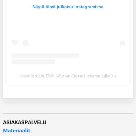
Näytä tämä julkaisu Instagramissa
Henkilön JALEN®️ (@jalenk9gear) jakama julkaisu
ASIAKASPALVELU
Materiaalit