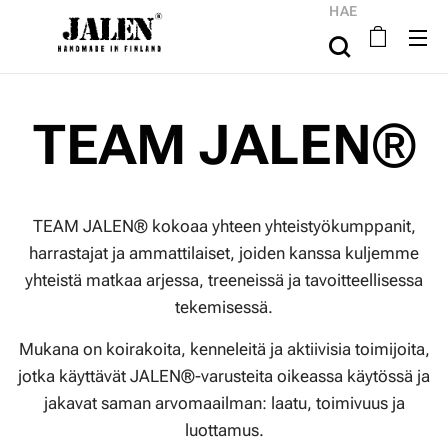
HAE
TEAM JALEN
®
TEAM JALEN® kokoaa yhteen yhteistyökumppanit,
harrastajat ja ammattilaiset, joiden kanssa kuljemme
yhteistä matkaa arjessa, treeneissä ja tavoitteellisessa
tekemisessä.
Mukana on koirakoita, kenneleitä ja aktiivisia toimijoita,
jotka käyttävät JALEN®-varusteita oikeassa käytössä ja
jakavat saman arvomaailman: laatu, toimivuus ja
luottamus.