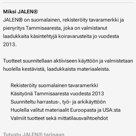
Miksi JALEN®
JALEN® on suomalainen, rekisteröity tavaramerkki ja
pienyritys Tammisaaresta, joka on valmistanut
laadukkaita käsintehtyjä koiravarusteita jo vuodesta
2013.
Tuotteet suunnitellaan aktiiviseen käyttöön ja valmistetaan
huolella kestävistä, laadukkaista materiaaleista.
✔ Rekisteröity suomalainen tavaramerkki
✔ Käsityönä Tammisaaresta vuodesta 2013
✔ Suunniteltu harrastus-, työ- ja arkikäyttöön
✔ Huolella valitut materiaalit Euroopasta ja USA:sta
✔ Valmiit tuotteet sekä mittatilausvaihtoehdot
Tutustu JALEN® tarinaan