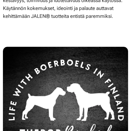
kestävyys, toimivuus ja luotettavuus oikeassa käytössä.
Käytännön kokemukset, ideointi ja palaute auttavat
kehittämään JALEN® tuotteita entistä paremmiksi.