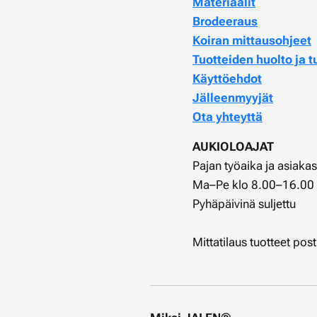
Materiaalit
Brodeeraus
Koiran mittausohjeet
Tuotteiden huolto ja t
Käyttöehdot
Jälleenmyyjät
Ota yhteyttä
AUKIOLOAJAT
Pajan työaika ja asiaka
Ma–Pe klo 8.00–16.00
Pyhäpäivinä suljettu
Mittatilaus tuotteet pos