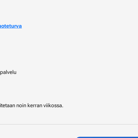
uoteturva
spalvelu
titetaan noin kerran viikossa.