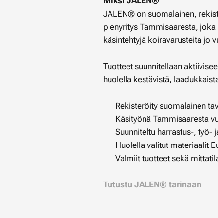
Miksi JALEN®
JALEN® on suomalainen, rekiste
pienyritys Tammisaaresta, joka 
käsintehtyjä koiravarusteita jo
Tuotteet suunnitellaan aktiivise
huolella kestävistä, laadukkaist
✔ Rekisteröity suomalainen ta
✔ Käsityönä Tammisaaresta v
✔ Suunniteltu harrastus-, työ- j
✔ Huolella valitut materiaalit 
✔ Valmiit tuotteet sekä mittati
Tutustu JALEN® tarinaan