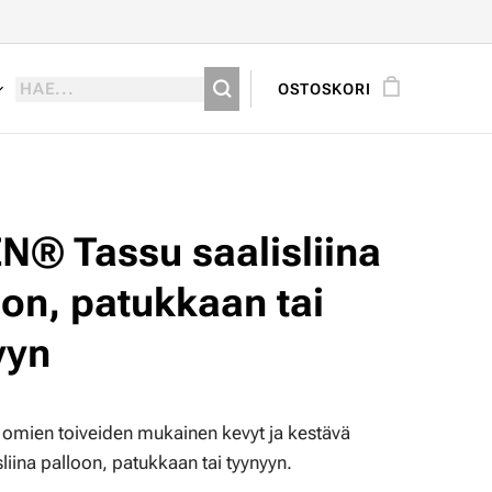
OSTOSKORI
N® Tassu saalisliina
oon, patukkaan tai
yyn
 omien toiveiden mukainen kevyt ja kestävä
sliina palloon, patukkaan tai tyynyyn.