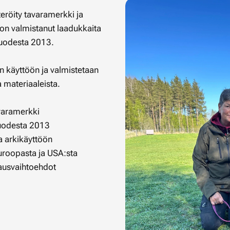
röity tavaramerkki ja
on valmistanut laadukkaita
 vuodesta 2013.
en käyttöön ja valmistetaan
a materiaaleista.
varamerkki
uodesta 2013
a arkikäyttöön
Euroopasta ja USA:sta
lausvaihtoehdot