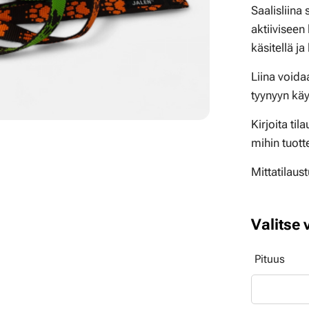
Saalisliina 
aktiiviseen
käsitellä ja
Liina voida
tyynyyn kä
Kirjoita ti
mihin tuott
Mittatilaus
Valitse 
Pituus