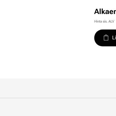
Alkae
Hinta sis. ALV
L