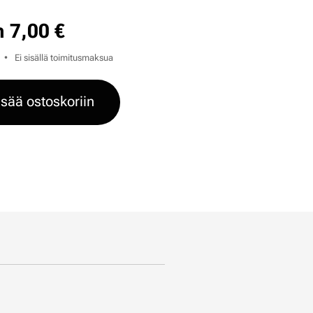
n
7,00
€
Ei sisällä toimitusmaksua
isää ostoskoriin