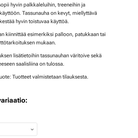
sopii hyvin palkkaleluihin, treeneihin ja
 käyttöön. Tassunauha on kevyt, miellyttävä
 kestää hyvin toistuvaa käyttöä.
an kiinnittää esimerkiksi palloon, patukkaan tai
yttötarkoituksen mukaan.
lauksen lisätietoihin tassunauhan väritoive sekä
eeseen saalisliina on tulossa.
tuote:
Tuotteet valmistetaan tilauksesta.
variaatio: