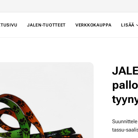
ETUSIVU
JALEN-TUOTTEET
VERKKOKAUPPA
LISÄÄ
JALE
pall
tyyn
Suunnittele
tassu-saali