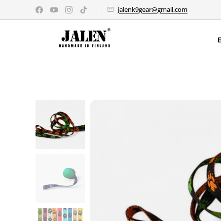
jalenk9gear@gmail.com