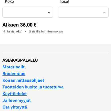
Koko
liosat
Alkaen
36,00
€
Hinta sis. ALV
Ei sisällä toimitusmaksua
ASIAKASPALVELU
Materiaalit
Brodeeraus
Koiran mittausohjeet
Tuotteiden huolto ja tuoteturva
Käyttöehdot
Jälleenmyyjät
Ota yhteyttä