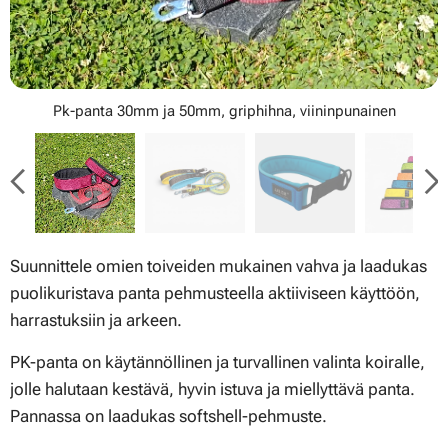
Pk-panta 30mm ja 50mm, griphihna, viininpunainen
Suunnittele omien toiveiden mukainen vahva ja laadukas
puolikuristava panta pehmusteella aktiiviseen käyttöön,
harrastuksiin ja arkeen.
PK-panta on käytännöllinen ja turvallinen valinta koiralle,
jolle halutaan kestävä, hyvin istuva ja miellyttävä panta.
Pannassa on laadukas softshell-pehmuste.