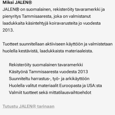
Miksi JALEN®
JALEN® on suomalainen, rekisteröity tavaramerkki ja
pienyritys Tammisaaresta, joka on valmistanut
laadukkaita käsintehtyjä koiravarusteita jo vuodesta
2013.
Tuotteet suunnitellaan aktiiviseen käyttöön ja valmistetaan
huolella kestävistä, laadukkaista materiaaleista.
✔ Rekisteröity suomalainen tavaramerkki
✔ Käsityönä Tammisaaresta vuodesta 2013
✔ Suunniteltu harrastus-, työ- ja arkikäyttöön
✔ Huolella valitut materiaalit Euroopasta ja USA:sta
✔ Valmiit tuotteet sekä mittatilausvaihtoehdot
Tutustu JALEN® tarinaan