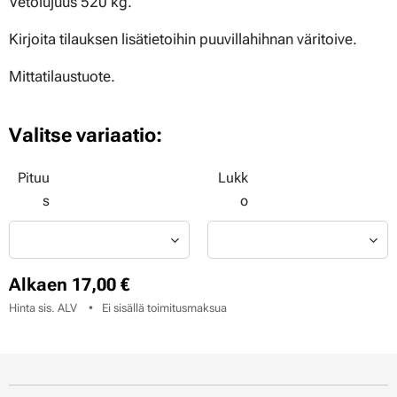
Vetolujuus 520 kg.
Kirjoita tilauksen lisätietoihin puuvillahihnan väritoive.
Mittatilaustuote.
Valitse variaatio:
Pituu
Lukk
s
o
Alkaen
17,00
€
Hinta sis. ALV
Ei sisällä toimitusmaksua