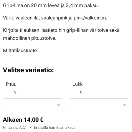
Grip-liina on 20 mm leveä ja 2,4 mm paksu.
Värit: vaaleanlila, vaaleanpink ja pink/valkoinen.
Kirjoita tilauksen lisätietoihin grip-liinan väritoive sekä
mahdollinen pituustoive.
Mittatilaustuote.
Valitse variaatio:
Pituu
Lukk
s
o
Alkaen
14,00
€
Hinta sis. ALV
Ei sisällä toimitusmaksua