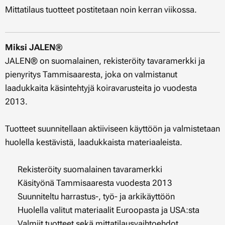
Mittatilaus tuotteet postitetaan noin kerran viikossa.
Miksi JALEN®
JALEN® on suomalainen, rekisteröity tavaramerkki ja
pienyritys Tammisaaresta, joka on valmistanut
laadukkaita käsintehtyjä koiravarusteita jo vuodesta
2013.
Tuotteet suunnitellaan aktiiviseen käyttöön ja valmistetaan
huolella kestävistä, laadukkaista materiaaleista.
✔ Rekisteröity suomalainen tavaramerkki
✔ Käsityönä Tammisaaresta vuodesta 2013
✔ Suunniteltu harrastus-, työ- ja arkikäyttöön
✔ Huolella valitut materiaalit Euroopasta ja USA:sta
✔ Valmiit tuotteet sekä mittatilausvaihtoehdot