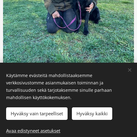
Käytämme evästeitä mahdollistaaksemme
verkkosivustomme asianmukaisen toiminnan ja
turvallisuuden sekä tarjotaksemme sinulle parhaan
© 2026 JALEN®
mahdollisen käyttökokemuksen.
Handmade in Finland
Kaikki oikeudet pidätetään.
Evästeet
Hyväksy vain tarpeelliset
Hyväksy kaikki
Loppuunmyyty
Avaa edistyneet asetukset