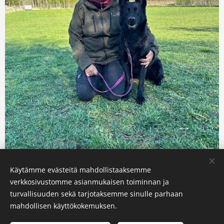
Käytämme evästeitä mahdollistaaksemme
verkkosivustomme asianmukaisen toiminnan ja
turvallisuuden sekä tarjotaksemme sinulle parhaan
© 2026 JALEN®
mahdollisen käyttökokemuksen.
Handmade in Finland
Kaikki oikeudet pidätetään.
Evästeet