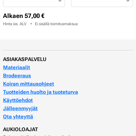
Alkaen
57,00
€
Hinta sis. ALV
Ei sisällä toimitusmaksua
ASIAKASPALVELU
Materiaalit
Brodeeraus
Koiran mittausohjeet
Tuotteiden huolto ja tuoteturva
Käyttöehdot
Jälleenmyyjät
Ota yhteyttä
AUKIOLOAJAT