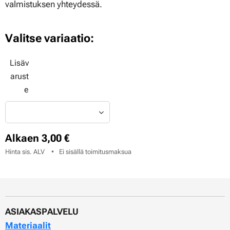
valmistuksen yhteydessä.
Valitse variaatio:
Lisäv
arust
e
Alkaen
3,00
€
Hinta sis. ALV
Ei sisällä toimitusmaksua
ASIAKASPALVELU
Materiaalit