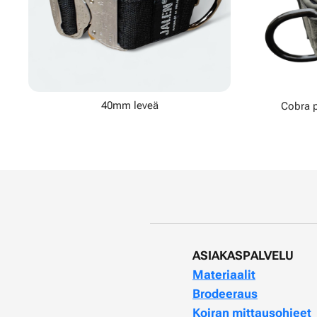
40mm leveä
Cobra p
ASIAKASPALVELU
Materiaalit
Brodeeraus
Koiran mittausohjeet