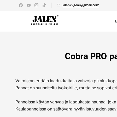
jalenk9gear@gmail.com
Cobra PRO p
Valmistan erittäin laadukkaita ja vahvoja pikalukkop
Pannat on suunniteltu työkoirille, mutta ne sopivat e
Pannoissa käytän vahvaa ja laadukasta nauhaa, jok
Kaulapannoissa on säätövara hyvän istuvuuden saav