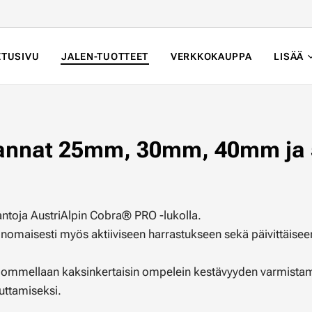
ETUSIVU
JALEN-TUOTTEET
VERKKOKAUPPA
LISÄÄ
annat 25mm, 30mm, 40mm ja 
antoja AustriAlpin Cobra® PRO -lukolla.
rinomaisesti myös aktiiviseen harrastukseen sekä päivittäisee
a ommellaan kaksinkertaisin ompelein kestävyyden varmistam
uttamiseksi.