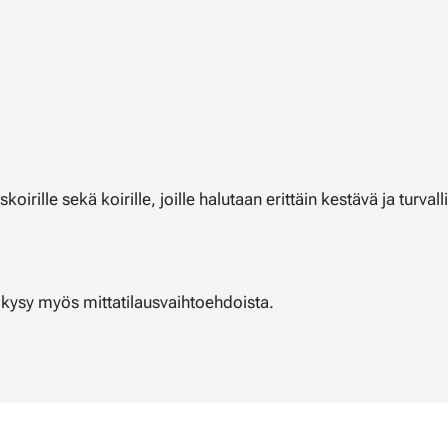
koirille sekä koirille, joille halutaan erittäin kestävä ja turva
i kysy myös mittatilausvaihtoehdoista.