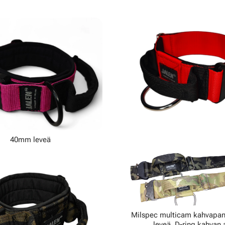
40mm leveä
Milspec multicam kahvapa
leveä, D-ring kahvan 