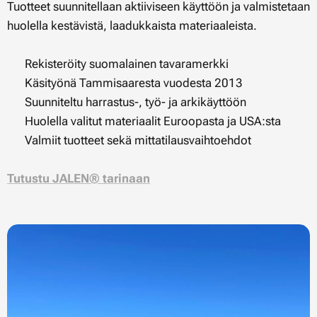
Tuotteet suunnitellaan aktiiviseen käyttöön ja valmistetaan
huolella kestävistä, laadukkaista materiaaleista.
✔ Rekisteröity suomalainen tavaramerkki
✔ Käsityönä Tammisaaresta vuodesta 2013
✔ Suunniteltu harrastus-, työ- ja arkikäyttöön
✔ Huolella valitut materiaalit Euroopasta ja USA:sta
✔ Valmiit tuotteet sekä mittatilausvaihtoehdot
Tutustu JALEN® tarinaan