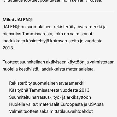
Mittatilaus tuotteet postitetaan noin kerran viikossa.
Miksi JALEN®
JALEN® on suomalainen, rekisteröity tavaramerkki ja
pienyritys Tammisaaresta, joka on valmistanut
laadukkaita käsintehtyjä koiravarusteita jo vuodesta
2013.
Tuotteet suunnitellaan aktiiviseen käyttöön ja valmistetaan
huolella kestävistä, laadukkaista materiaaleista.
✔ Rekisteröity suomalainen tavaramerkki
✔ Käsityönä Tammisaaresta vuodesta 2013
✔ Suunniteltu harrastus-, työ- ja arkikäyttöön
✔ Huolella valitut materiaalit Euroopasta ja USA:sta
✔ Valmiit tuotteet sekä mittatilausvaihtoehdot