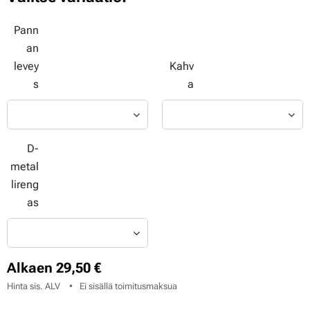
Pann
an
levey
Kahv
s
a
D-
metal
lireng
as
Alkaen
29,50
€
Hinta sis. ALV
Ei sisällä toimitusmaksua