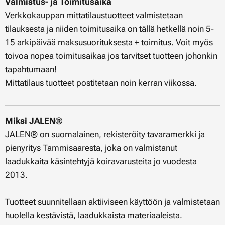
Valmistus- ja Toimitusaika
Verkkokauppan mittatilaustuotteet valmistetaan
tilauksesta ja niiden toimitusaika on tällä hetkellä noin 5-
15 arkipäivää maksusuorituksesta + toimitus. Voit myös
toivoa nopea toimitusaikaa jos tarvitset tuotteen johonkin
tapahtumaan!
Mittatilaus tuotteet postitetaan noin kerran viikossa.
Miksi JALEN®
JALEN® on suomalainen, rekisteröity tavaramerkki ja
pienyritys Tammisaaresta, joka on valmistanut
laadukkaita käsintehtyjä koiravarusteita jo vuodesta
2013.
Tuotteet suunnitellaan aktiiviseen käyttöön ja valmistetaan
huolella kestävistä, laadukkaista materiaaleista.