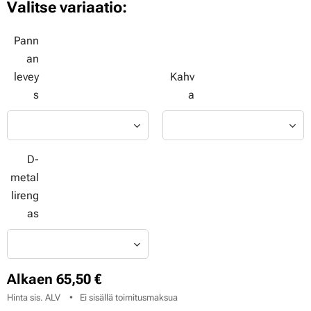
Valitse variaatio:
Pann
an
levey
Kahv
s
a
D-
metal
lireng
as
Alkaen
65,50
€
Hinta sis. ALV
Ei sisällä toimitusmaksua