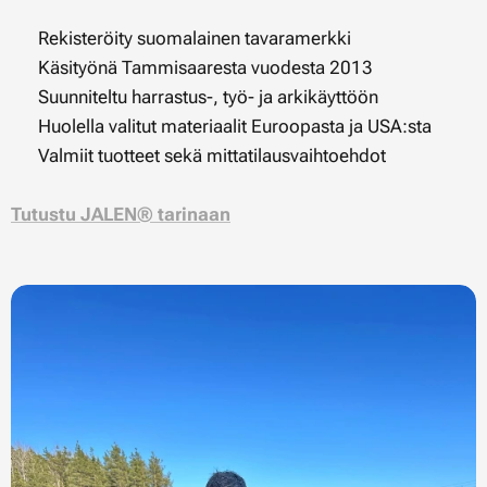
✔ Rekisteröity suomalainen tavaramerkki
✔ Käsityönä Tammisaaresta vuodesta 2013
✔ Suunniteltu harrastus-, työ- ja arkikäyttöön
✔ Huolella valitut materiaalit Euroopasta ja USA:sta
✔ Valmiit tuotteet sekä mittatilausvaihtoehdot
Tutustu JALEN® tarinaan