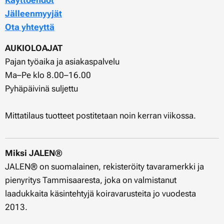
Käyttöehdot
Jälleenmyyjät
Ota yhteyttä
AUKIOLOAJAT
Pajan työaika ja asiakaspalvelu
Ma–Pe klo 8.00–16.00
Pyhäpäivinä suljettu
Mittatilaus tuotteet postitetaan noin kerran viikossa.
Miksi JALEN®
JALEN® on suomalainen, rekisteröity tavaramerkki ja
pienyritys Tammisaaresta, joka on valmistanut
laadukkaita käsintehtyjä koiravarusteita jo vuodesta
2013.