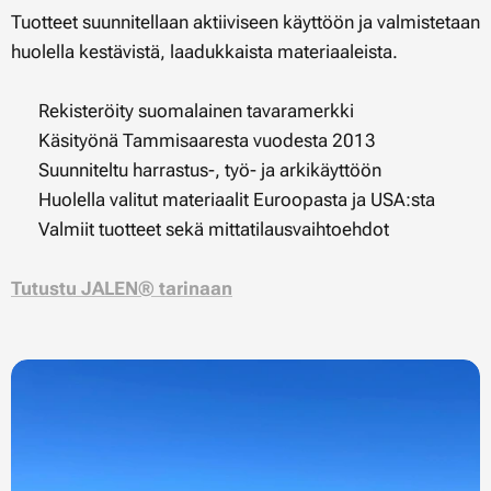
Tuotteet suunnitellaan aktiiviseen käyttöön ja valmistetaan
huolella kestävistä, laadukkaista materiaaleista.
✔ Rekisteröity suomalainen tavaramerkki
✔ Käsityönä Tammisaaresta vuodesta 2013
✔ Suunniteltu harrastus-, työ- ja arkikäyttöön
✔ Huolella valitut materiaalit Euroopasta ja USA:sta
✔ Valmiit tuotteet sekä mittatilausvaihtoehdot
Tutustu JALEN® tarinaan