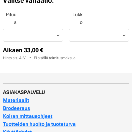
Valitse variaatio:
Pituu
Lukk
s
o
Alkaen
33,00
€
Hinta sis. ALV
Ei sisällä toimitusmaksua
ASIAKASPALVELU
Materiaalit
Brodeeraus
Koiran mittausohjeet
Tuotteiden huolto ja tuoteturva