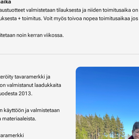
saika
stuotteet valmistetaan tilauksesta ja niiden toimitusaika on 
ksesta + toimitus. Voit myös toivoa nopea toimitusaikaa jos t
titetaan noin kerran viikossa.
röity tavaramerkki ja
on valmistanut laadukkaita
 vuodesta 2013.
en käyttöön ja valmistetaan
a materiaaleista.
varamerkki