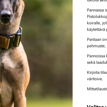
lukolla akt
Pannassa o
Pistolukkop
koiralle, jo
käytettävä 
Pantaan on 
pehmuste, l
Pannoissa 
sekä laaduk
Kirjoita til
väritoive.
tarn 5, Flecktarn 3, digital camo
Original, Tropic, Musta
Mittatilaust