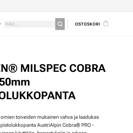
OSTOSKORI
EN® MILSPEC COBRA
 50mm
TOLUKKOPANTA
e omien toiveiden mukainen vahva ja laadukas
 pistolukkopanta AustriAlpin Cobra® PRO -