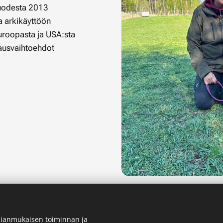
uodesta 2013
a arkikäyttöön
Euroopasta ja USA:sta
lausvaihtoehdot
ianmukaisen toiminnan ja