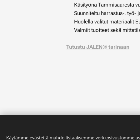
✔ Käsityönä Tammisaaresta v
✔ Suunniteltu harrastus-, työ- j
✔ Huolella valitut materiaalit 
✔ Valmiit tuotteet sekä mittati
Tutustu JALEN® tarinaan
Käytämme evästeitä mahdollistaaksemme verkkosivustomme as