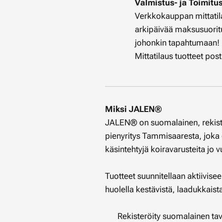
Valmistus- ja Toimitu
Verkkokauppan mittatilau
arkipäivää maksusuoritu
johonkin tapahtumaan!
Mittatilaus tuotteet pos
Miksi JALEN®
JALEN® on suomalainen, rekiste
pienyritys Tammisaaresta, joka 
käsintehtyjä koiravarusteita jo
Tuotteet suunnitellaan aktiivise
huolella kestävistä, laadukkaist
✔ Rekisteröity suomalainen ta