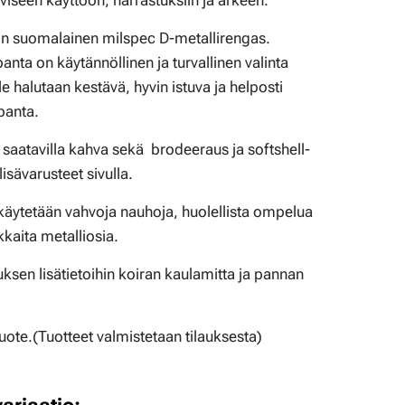
iiviseen käyttöön, harrastuksiin ja arkeen.
n suomalainen milspec D-metallirengas.
anta on käytännöllinen ja turvallinen valinta
lle halutaan kestävä, hyvin istuva ja helposti
panta.
saatavilla kahva sekä brodeeraus ja softshell-
isävarusteet sivulla.
käytetään vahvoja nauhoja, huolellista ompelua
kaita metalliosia.
auksen lisätietoihin koiran kaulamitta ja pannan
uote.(
Tuotteet valmistetaan tilauksesta)