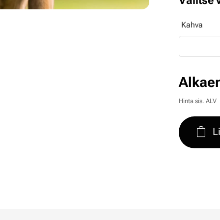
Valitse 
Kahva
Alkae
Hinta sis. ALV
L