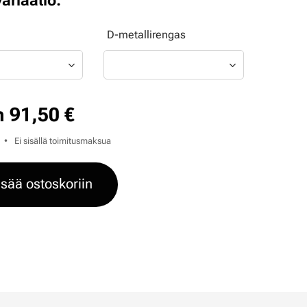
variaatio:
D-metallirengas
n
91,50
€
Ei sisällä toimitusmaksua
isää ostoskoriin